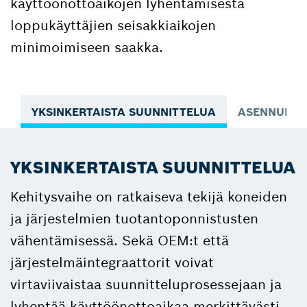
käyttöönottoaikojen lyhentämisestä
loppukäyttäjien seisakkiaikojen
minimoimiseen saakka.
YKSINKERTAISTA SUUNNITTELUA
ASENNUKSEN
YKSINKERTAISTA SUUNNITTELUA
Kehitysvaihe on ratkaiseva tekijä koneiden
ja järjestelmien tuotantoponnistusten
vähentämisessä. Sekä OEM:t että
järjestelmäintegraattorit voivat
virtaviivaistaa suunnitteluprosessejaan ja
lyhentää käyttöönottoaikaa merkittävästi