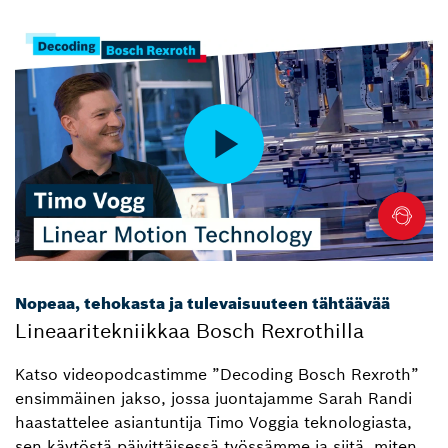
Nopeaa, tehokasta ja tulevaisuuteen tähtäävää
Lineaaritekniikkaa Bosch Rexrothilla
Katso videopodcastimme ”Decoding Bosch Rexroth”
ensimmäinen jakso, jossa juontajamme Sarah Randi
haastattelee asiantuntija Timo Voggia teknologiasta,
sen käytöstä päivittäisessä työssämme ja siitä, miten