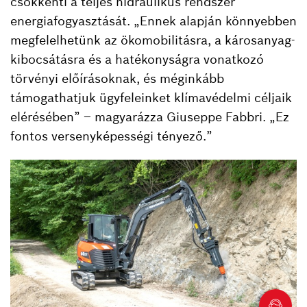
csökkenti a teljes hidraulikus rendszer
energiafogyasztását. „Ennek alapján könnyebben
megfelelhetünk az ökomobilitásra, a károsanyag-
kibocsátásra és a hatékonyságra vonatkozó
törvényi előírásoknak, és méginkább
támogathatjuk ügyfeleinket klímavédelmi céljaik
elérésében” – magyarázza Giuseppe Fabbri. „Ez
fontos versenyképességi tényező.”