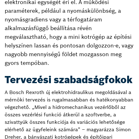
elektronikai egységét éri el. A működési
paraméterek, például a nyomáskülönbség, a
nyomásgradiens vagy a térfogatáram
alkalmazásfüggő beállítása révén
megválasztható, hogy a mini kotrógép az építési
helyszínen lassan és pontosan dolgozzon-e, vagy
nagyobb mennyiségű földet mozgasson meg
gyors tempóban.
Tervezési szabadságfokok
A Bosch Rexroth új elektrohidraulikus megoldásával a
mérnöki tervezés is rugalmasabban és hatékonyabban
végezhető. „Mivel a hidromechanikus vezérlőből az
összes vezérlési funkció átkerül a szoftverbe, a
szivattyúk összes funkciója és variációs lehetősége
elérhető az ügyfeleink számára” – magyarázza Simon
Dreher, a bányászati kotrógépek és építőipari