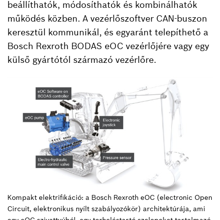
beállíthatók, módosíthatók és kombinálhatók
működés közben. A vezérlőszoftver CAN-buszon
keresztül kommunikál, és egyaránt telepíthető a
Bosch Rexroth BODAS eOC vezérlőjére vagy egy
külső gyártótól származó vezérlőre.
Kompakt elektrifikáció: a Bosch Rexroth eOC (electronic Open
Circuit, elektronikus nyílt szabályozókör) architektúrája, ami