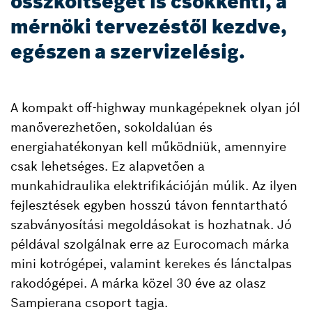
összköltséget is csökkenti, a
mérnöki tervezéstől kezdve,
egészen a szervizelésig.
A kompakt off-highway munkagépeknek olyan jól
manőverezhetően, sokoldalúan és
energiahatékonyan kell működniük, amennyire
csak lehetséges. Ez alapvetően a
munkahidraulika elektrifikációján múlik. Az ilyen
fejlesztések egyben hosszú távon fenntartható
szabványosítási megoldásokat is hozhatnak. Jó
példával szolgálnak erre az Eurocomach márka
mini kotrógépei, valamint kerekes és lánctalpas
rakodógépei. A márka közel 30 éve az olasz
Sampierana csoport tagja.