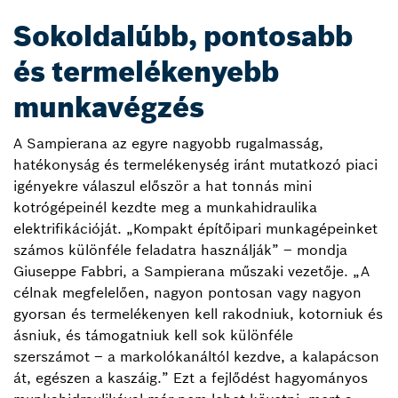
Sokoldalúbb, pontosabb
és termelékenyebb
munkavégzés
A Sampierana az egyre nagyobb rugalmasság,
hatékonyság és termelékenység iránt mutatkozó piaci
igényekre válaszul először a hat tonnás mini
kotrógépeinél kezdte meg a munkahidraulika
elektrifikációját. „Kompakt építőipari munkagépeinket
számos különféle feladatra használják” – mondja
Giuseppe Fabbri, a Sampierana műszaki vezetője. „A
célnak megfelelően, nagyon pontosan vagy nagyon
gyorsan és termelékenyen kell rakodniuk, kotorniuk és
ásniuk, és támogatniuk kell sok különféle
szerszámot – a markolókanáltól kezdve, a kalapácson
át, egészen a kaszáig.” Ezt a fejlődést hagyományos