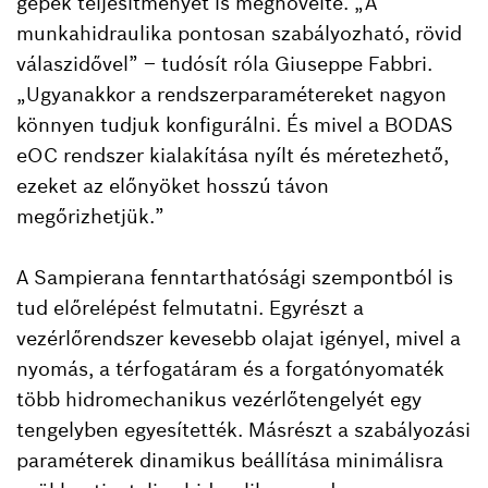
gépek teljesítményét is megnövelte. „A
munkahidraulika pontosan szabályozható, rövid
válaszidővel” – tudósít róla Giuseppe Fabbri.
„Ugyanakkor a rendszerparamétereket nagyon
könnyen tudjuk konfigurálni. És mivel a BODAS
eOC rendszer kialakítása nyílt és méretezhető,
ezeket az előnyöket hosszú távon
megőrizhetjük.”
A Sampierana fenntarthatósági szempontból is
tud előrelépést felmutatni. Egyrészt a
vezérlőrendszer kevesebb olajat igényel, mivel a
nyomás, a térfogatáram és a forgatónyomaték
több hidromechanikus vezérlőtengelyét egy
tengelyben egyesítették. Másrészt a szabályozási
paraméterek dinamikus beállítása minimálisra