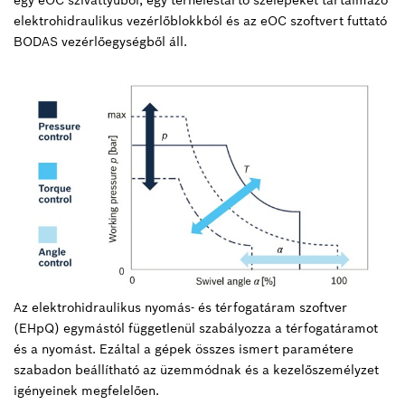
egy eOC szivattyúból, egy terheléstartó szelepeket tartalmazó
elektrohidraulikus vezérlőblokkból és az eOC szoftvert futtató
BODAS vezérlőegységből áll.
Az elektrohidraulikus nyomás- és térfogatáram szoftver
(EHpQ) egymástól függetlenül szabályozza a térfogatáramot
és a nyomást. Ezáltal a gépek összes ismert paramétere
szabadon beállítható az üzemmódnak és a kezelőszemélyzet
igényeinek megfelelően.