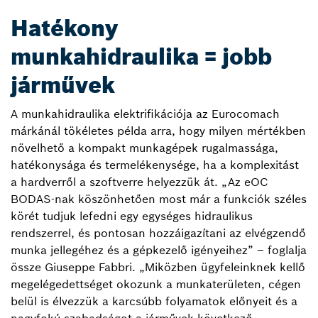
Hatékony
munkahidraulika = jobb
járművek
A munkahidraulika elektrifikációja az Eurocomach
márkánál tökéletes példa arra, hogy milyen mértékben
növelhető a kompakt munkagépek rugalmassága,
hatékonysága és termelékenysége, ha a komplexitást
a hardverről a szoftverre helyezzük át. „Az eOC
BODAS-nak köszönhetően most már a funkciók széles
körét tudjuk lefedni egy egységes hidraulikus
rendszerrel, és pontosan hozzáigazítani az elvégzendő
munka jellegéhez és a gépkezelő igényeihez” – foglalja
össze Giuseppe Fabbri. „Miközben ügyfeleinknek kellő
megelégedettséget okozunk a munkaterületen, cégen
belül is élvezzük a karcsúbb folyamatok előnyeit és a
nagyfokú szabadságot a járművek következő