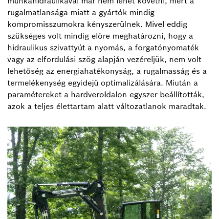
munkahidraulikával már nem lehet követni, mert a
rugalmatlansága miatt a gyártók mindig
kompromisszumokra kényszerülnek. Mivel eddig
szükséges volt mindig előre meghatározni, hogy a
hidraulikus szivattyút a nyomás, a forgatónyomaték
vagy az elfordulási szög alapján vezéreljük, nem volt
lehetőség az energiahatékonyság, a rugalmasság és a
termelékenység egyidejű optimalizálására. Miután a
paramétereket a hardveroldalon egyszer beállították,
azok a teljes élettartam alatt változatlanok maradtak.