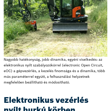
Nagyobb hatékonyság, jobb dinamika, egyéni viselkedés: az
elektronikus nyílt szabályozókörrel (electronic Open Circuit,
eOC) a gépvezérlés, a kezelés finomsága és a dinamika, több
más paraméterrel együtt, a felhasználási helyzetnek
megfelelően beállítható és módosítható.
Elektronikus vezérlés
nyílt hurkú körben