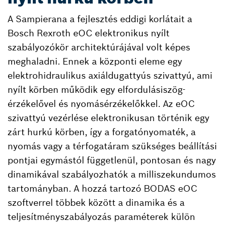
A Sampierana a fejlesztés eddigi korlátait a
Bosch Rexroth eOC elektronikus nyílt
szabályozókör architektúrájával volt képes
meghaladni. Ennek a központi eleme egy
elektrohidraulikus axiáldugattyús szivattyú, ami
nyílt körben működik egy elfordulásiszög-
érzékelővel és nyomásérzékelőkkel. Az eOC
szivattyú vezérlése elektronikusan történik egy
zárt hurkú körben, így a forgatónyomaték, a
nyomás vagy a térfogatáram szükséges beállítási
pontjai egymástól függetlenül, pontosan és nagy
dinamikával szabályozhatók a milliszekundumos
tartományban. A hozzá tartozó BODAS eOC
szoftverrel többek között a dinamika és a
teljesítményszabályozás paraméterek külön