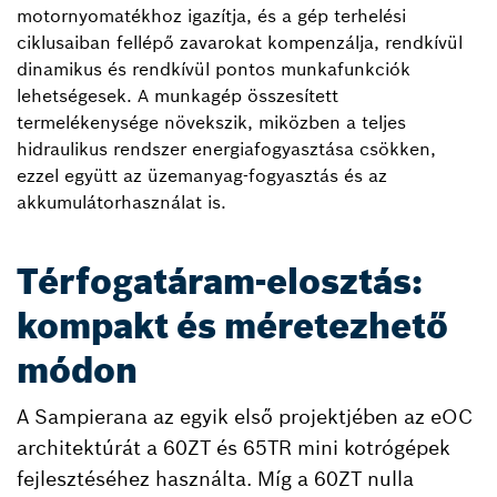
motornyomatékhoz igazítja, és a gép terhelési
ciklusaiban fellépő zavarokat kompenzálja, rendkívül
dinamikus és rendkívül pontos munkafunkciók
lehetségesek. A munkagép összesített
termelékenysége növekszik, miközben a teljes
hidraulikus rendszer energiafogyasztása csökken,
ezzel együtt az üzemanyag-fogyasztás és az
akkumulátorhasználat is.
Térfogatáram-elosztás:
kompakt és méretezhető
módon
A Sampierana az egyik első projektjében az eOC
architektúrát a 60ZT és 65TR mini kotrógépek
fejlesztéséhez használta. Míg a 60ZT nulla