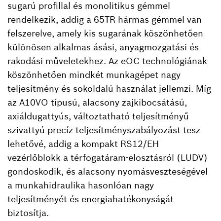
sugarú profillal és monolitikus gémmel
rendelkezik, addig a 65TR hármas gémmel van
felszerelve, amely kis sugarának köszönhetően
különösen alkalmas ásási, anyagmozgatási és
rakodási műveletekhez. Az eOC technológiának
köszönhetően mindkét munkagépet nagy
teljesítmény és sokoldalú használat jellemzi. Míg
az A10VO típusú, alacsony zajkibocsátású,
axiáldugattyús, változtatható teljesítményű
szivattyú precíz teljesítményszabályozást tesz
lehetővé, addig a kompakt RS12/EH
vezérlőblokk a térfogatáram-elosztásról (LUDV)
gondoskodik, és alacsony nyomásveszteségével
a munkahidraulika hasonlóan nagy
teljesítményét és energiahatékonyságát
biztosítja.