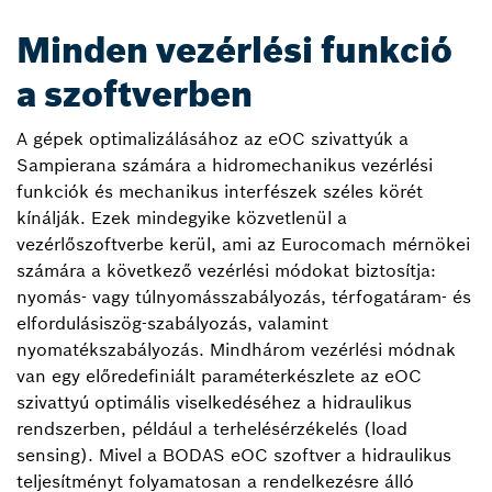
Minden vezérlési funkció
a szoftverben
A gépek optimalizálásához az eOC szivattyúk a
Sampierana számára a hidromechanikus vezérlési
funkciók és mechanikus interfészek széles körét
kínálják. Ezek mindegyike közvetlenül a
vezérlőszoftverbe kerül, ami az Eurocomach mérnökei
számára a következő vezérlési módokat biztosítja:
nyomás- vagy túlnyomásszabályozás, térfogatáram- és
elfordulásiszög-szabályozás, valamint
nyomatékszabályozás. Mindhárom vezérlési módnak
van egy előredefiniált paraméterkészlete az eOC
szivattyú optimális viselkedéséhez a hidraulikus
rendszerben, például a terhelésérzékelés (load
sensing). Mivel a BODAS eOC szoftver a hidraulikus
teljesítményt folyamatosan a rendelkezésre álló