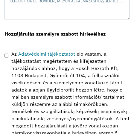
KÉRJÜK ÍRJA LE RÖVIDEN, MILYEN ALKALMAZÁSHOZ/GÉPHEZ SZERETNÉ HASZNÁLNI!
Hozzájárulás személyre szabott hírlevélhez
Az
Adatvédelmi tájékoztatót
elolvastam, a
tájékoztatást megértettem és kifejezetten
hozzájárulok ahhoz, hogy a Bosch Rexroth Kft,
1103 Budapest, Gyömrői út 104, a felhasználói
viselkedésem és a személyemre vonatkozó tárolt
adatok alapján ügyfélprofilt hozzon létre, hogy e-
mailben személyre szabott információt/ tartalmat
küldjön részemre az alábbi témakörökben:
termékek és szolgáltatások; képzések; események;
piackutatások; versenyek/nyereményjátékok.
A fent
megadott hozzájárulását a jövőre vonatkozóan
bármikor visszavonhatja a hírlevélben szereplő