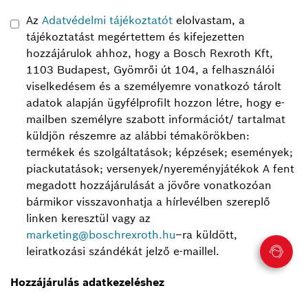
Az
Adatvédelmi tájékoztatót
elolvastam, a
tájékoztatást megértettem és kifejezetten
hozzájárulok ahhoz, hogy a Bosch Rexroth Kft,
1103 Budapest, Gyömrői út 104, a felhasználói
viselkedésem és a személyemre vonatkozó tárolt
adatok alapján ügyfélprofilt hozzon létre, hogy e-
mailben személyre szabott információt/ tartalmat
küldjön részemre az alábbi témakörökben:
termékek és szolgáltatások; képzések; események;
piackutatások; versenyek/nyereményjátékok
A fent
megadott hozzájárulását a jövőre vonatkozóan
bármikor visszavonhatja a hírlevélben szereplő
linken keresztül vagy az
marketing@boschrexroth.hu
–ra küldött,
leiratkozási szándékát jelző e-maillel.
Hozzájárulás adatkezeléshez