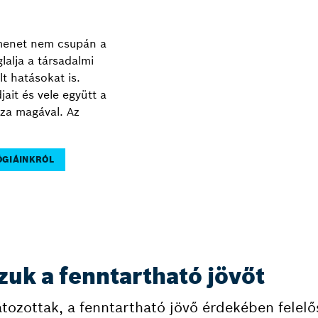
átmenet nem csupán a
lalja a társadalmi
t hatásokat is.
ait és vele együtt a
zza magával. Az
ÓGIÁINKRÓL
uk a fenntartható jövőt
átozottak, a fenntartható jövő érdekében felelő