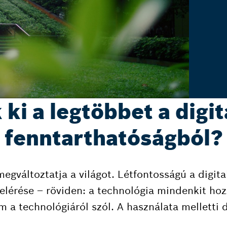
i a legtöbbet a digit
fenntarthatóságból?
egváltoztatja a világot. Létfontosságú a digital
lérése – röviden: a technológia mindenkit hozz
m a technológiáról szól. A használata melletti 