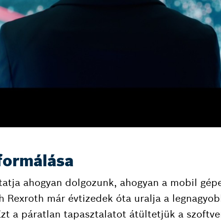
 formálása
ztatja ahogyan dolgozunk, ahogyan a mobil gép
 Rexroth már évtizedek óta uralja a legnagyob
t a páratlan tapasztalatot átültetjük a szoftver