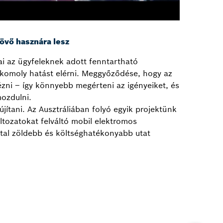
övő hasznára lesz
i az ügyfeleknek adott fenntartható
komoly hatást elérni. Meggyőződése, hogy az
ézni – így könnyebb megérteni az igényeiket, és
mozdulni.
ítani. Az Ausztráliában folyó egyik projektünk
tozatokat felváltó mobil elektromos
ltal zöldebb és költséghatékonyabb utat