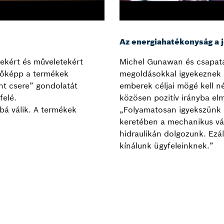
Az energiahatékonyság a j
sekért és műveletekért
Michel Gunawan és csapata
gfőképp a termékek
megoldásokkal igyekeznek 
int csere” gondolatát
emberek céljai mögé kell n
felé.
közösen pozitív irányba el
bá válik. A termékek
„Folyamatosan igyekszünk új
keretében a mechanikus vál
hidraulikán dolgozunk. Ezá
kínálunk ügyfeleinknek.”