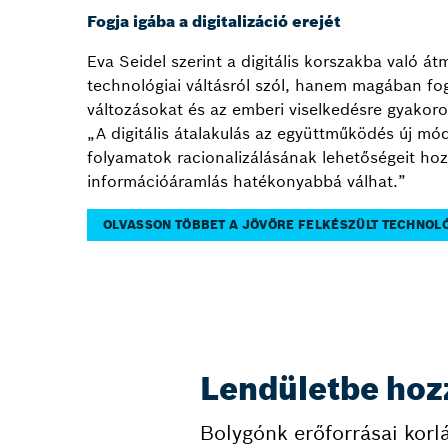
Fogja igába a digitalizáció erejét
Eva Seidel szerint a digitális korszakba való 
technológiai váltásról szól, hanem magában fog
változásokat és az emberi viselkedésre gyakorol
„A digitális átalakulás az együttműködés új módj
folyamatok racionalizálásának lehetőségeit ho
információáramlás hatékonyabbá válhat.”
OLVASSON TÖBBET A JÖVŐRE FELKÉSZÜLT TECHNOL
Lendületbe hozz
Bolygónk erőforrásai korl