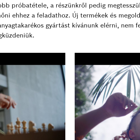
bb próbatétele, a részünkről pedig megtesszük
őni ehhez a feladathoz. Új termékek és megold
anyagtakarékos gyártást kívánunk elérni, nem f
gküzdeniük.