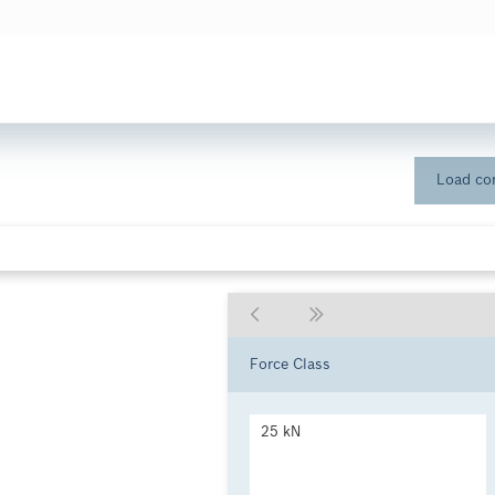
Load con
Force Class
25 kN