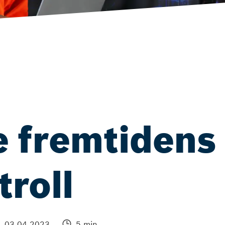
e fremtidens
troll
03.04.2023
5 min