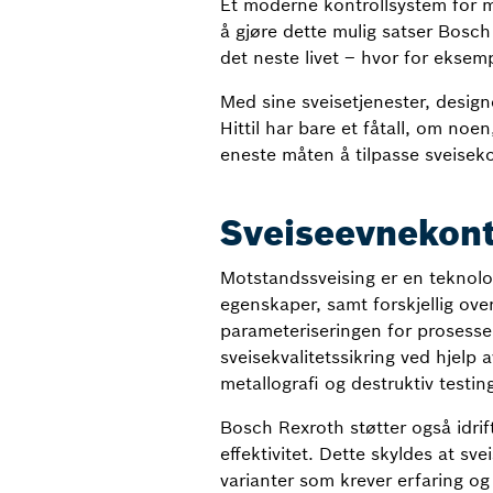
Et moderne kontrollsystem for mo
å gjøre dette mulig satser Bosch 
det neste livet – hvor for eksem
Med sine sveisetjenester, desig
Hittil har bare et fåtall, om noe
eneste måten å tilpasse sveiseko
Sveiseevnekontro
Motstandssveising er en teknolog
egenskaper, samt forskjellig ove
parameteriseringen for prosessen
sveisekvalitetssikring ved hjelp
metallografi og destruktiv testin
Bosch Rexroth støtter også idrif
effektivitet. Dette skyldes at s
varianter som krever erfaring og 