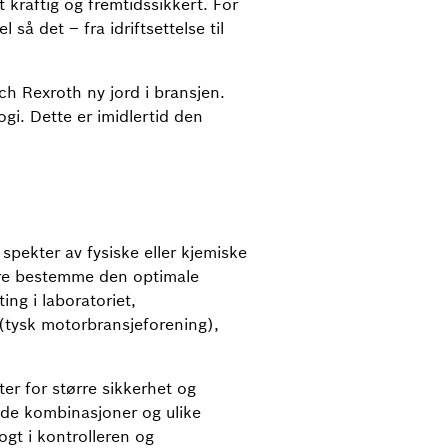
 kraftig og fremtidssikkert. For
så det – fra idriftsettelse til
h Rexroth ny jord i bransjen.
ogi. Dette er imidlertid den
pekter av fysiske eller kjemiske
kere bestemme den optimale
ng i laboratoriet,
 (tysk motorbransjeforening),
er for større sikkerhet og
ede kombinasjoner og ulike
ogt i kontrolleren og