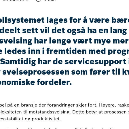
lsystemet lages for å være bære
deelt sett vil det også ha en lan
sveising har lenge vært mye mer
ledes inn i fremtiden med prog
 Samtidig har de servicesupport i
 sveiseprosessen som fører til k
onomiske fordeler.
 på en bransje der forandringer skjer fort. Høyere, rasker
ksiteten til motstandssveising. Dette betyr at prosessen s
sstabilitet og produktivitet.