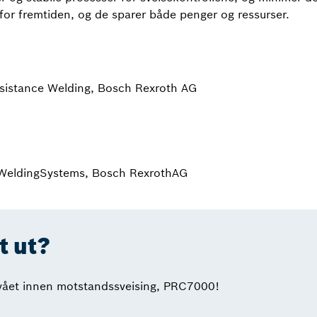
 for fremtiden, og de sparer både penger og ressurser.
esistance Welding, Bosch Rexroth AG
 WeldingSystems, Bosch RexrothAG
t ut?
ivået innen motstandssveising, PRC7000!