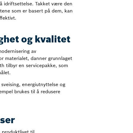
å idriftsettelse. Takket være den
stene som er basert på dem, kan
fektivt.
het og kvalitet
modernisering av
 materialet, danner grunnlaget
oth tilbyr en servicepakke, som
ålet.
 sveising, energiutnyttelse og
empel brukes til å redusere
rser
 produktlivet til