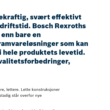
kraftig, svært effektivt
g driftstid. Bosch Rexroths
 enn bare en
ramvareløsninger som kan
 hele produktets levetid.
valitetsforbedringer,
e, lettere. Lette konstruksjoner
tadig står overfor nye