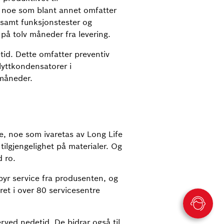
n, noe som blant annet omfatter
 samt funksjonstester og
 på tolv måneder fra levering.
tid. Dette omfatter preventiv
olyttkondensatorer i
 måneder.
e, noe som ivaretas av Long Life
tilgjengelighet på materialer. Og
 ro.
lbyr service fra produsenten, og
ret i over 80 servicesentre
rved nedetid. De bidrar også til