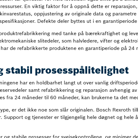
ressurser. En viktig faktor for å oppnå dette er reparasjo
kinvarestatus, oppjustering av originale data og parametre
spesifikasjoner. Defekte deler byttes ut i en garantiperiode
es produktrefabrikkering med tanke på bærekraftighet og leve
elektromekaniske slitedeler, som halvledere, vifter og elektr
g har de refabrikkerte produktene en garantiperiode på 24
g stabil prosesspålitelighet
ningene har en holdbarhet langt ut over vanlig driftsperiod
reservedeler samt refabrikkering og reparasjon avhengig av 
es fra 24 måneder til 60 måneder, kan brukerne ta det med
type, er det ikke noe som slår originalen. Bosch Rexroth ti
. Support og tjenester er tilgjengelig hele døgnet og hele å
er og stabile prosesser for sveisekontrollene, og minimer de