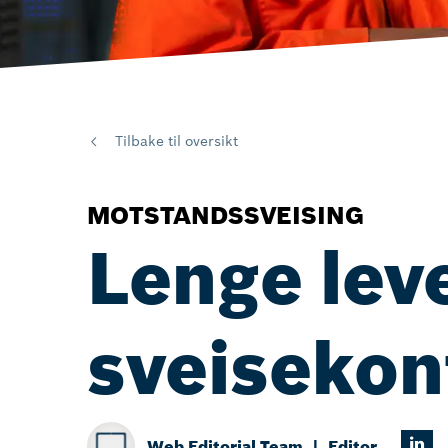
Tilbake til oversikt
MOTSTANDSSVEISING
Lenge lev
sveisekon
Web Editorial Team
Editor