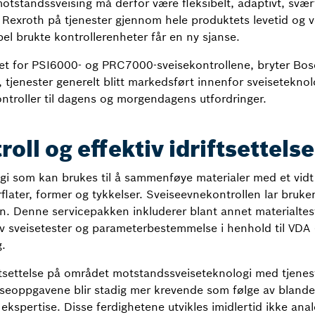
tstandssveising må derfor være fleksibelt, adaptivt, svært
Rexroth på tjenester gjennom hele produktets levetid og vel 
pel brukte kontrollerenheter får en ny sjanse.
net for PSI6000- og PRC7000-sveisekontrollene, bryter Bosc
n, tjenester generelt blitt markedsført innenfor sveiseteknol
ntroller til dagens og morgendagens utfordringer.
ll og effektiv idriftsettelse
i som kan brukes til å sammenføye materialer med et vidt s
rflater, former og tykkelser. Sveiseevnekontrollen lar bru
. Denne servicepakken inkluderer blant annet materialtesti
 av sveisetester og parameterbestemmelse i henhold til VDA
g.
tsettelse på området motstandssveiseteknologi med tjenest
veiseoppgavene blir stadig mer krevende som følge av bland
ekspertise. Disse ferdighetene utvikles imidlertid ikke anal