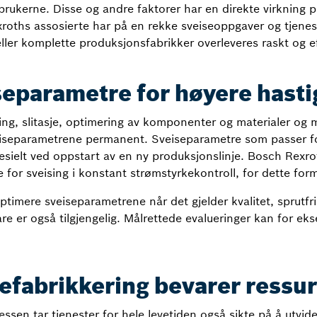
brukerne. Disse og andre faktorer har en direkte virkning p
roths assosierte har på en rekke sveiseoppgaver og tjene
ller komplette produksjonsfabrikker overleveres raskt og ef
eparametre for høyere hastig
ing, slitasje, optimering av komponenter og materialer og 
separametrene permanent. Sveiseparametre som passer for
spesielt ved oppstart av en ny produksjonslinje. Bosch Rexr
 for sveising i konstant strømstyrkekontroll, for dette form
ptimere sveiseparametrene når det gjelder kvalitet, sprutfri
e er også tilgjengelig. Målrettede evalueringer kan for eks
efabrikkering bevarer ressu
sessen tar tjenester for hele levetiden også sikte på å utvide