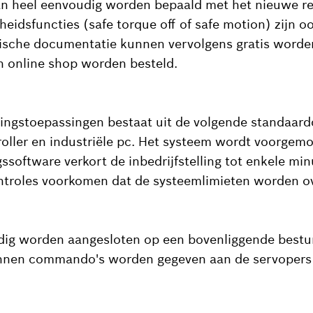
an heel eenvoudig worden bepaald met het nieuwe refe
heidsfuncties (safe torque off of safe motion) zijn o
nische documentatie kunnen vervolgens gratis word
h online shop worden besteld.
ndingstoepassingen bestaat uit de volgende standaa
oller en industriële pc. Het systeem wordt voorgemo
software verkort de inbedrijfstelling tot enkele mi
ontroles voorkomen dat de systeemlimieten worden o
dig worden aangesloten op een bovenliggende bestur
kunnen commando's worden gegeven aan de servopers