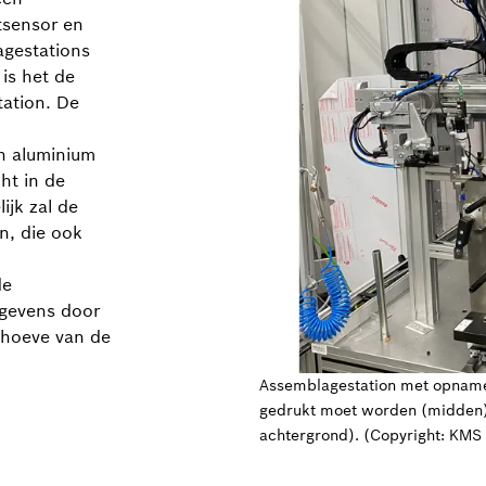
htsensor en
agestations
is het de
tation. De
n aluminium
ht in de
ijk zal de
n, die ook
de
egevens door
ehoeve van de
Assemblagestation met opname v
gedrukt moet worden (midden) 
achtergrond). (Copyright: KMS