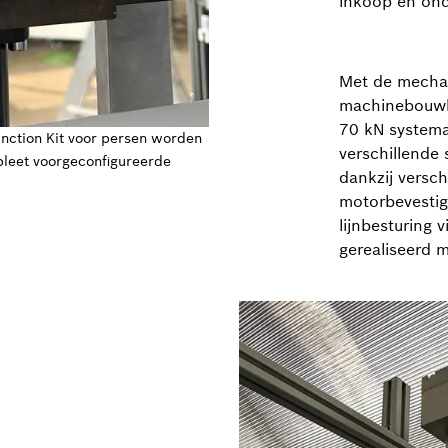
inkoop en on
Met de mechat
machinebouwbe
70 kN systemat
unction Kit voor persen worden
verschillende
pleet voorgeconfigureerde
dankzij verschi
motorbevestig
lijnbesturing
gerealiseerd 