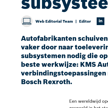
subsyste
Web Editorial Team
Editor
Autofabrikanten schuiven
vaker door naar toeleveri
subsystemen nodig die op
beste werkwijze: KMS Aut
verbindingstoepassingen 
Bosch Rexroth.
Een wereldwijd ope
gespeeld in het st