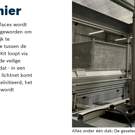
nier
rfaces wordt
k geworden om
jk te
e tussen de
it loopt via
e veilige
at - in een
 lichtnet komt
eïnitieerd, het
 wordt
Alles onder één dak: De gesele