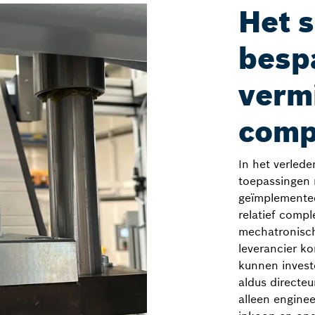
Het 
bespa
verm
comp
In het verled
toepassingen 
geïmplementee
relatief compl
mechatronisch
leverancier ko
kunnen invest
aldus directeu
alleen enginee