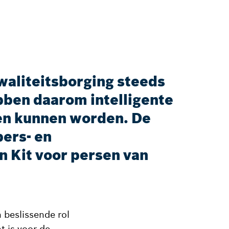
waliteitsborging steeds
bben daarom intelligente
men kunnen worden. De
ers- en
n Kit voor persen van
 beslissende rol
t is voor de