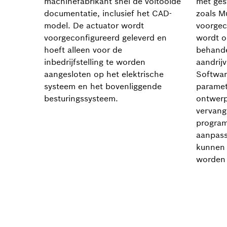
machinefabrikant snel de voltooide
met ges
documentatie, inclusief het CAD-
zoals Mu
model. De actuator wordt
voorgec
voorgeconfigureerd geleverd en
wordt o
hoeft alleen voor de
behande
inbedrijfstelling te worden
aandrijv
aangesloten op het elektrische
Softwa
systeem en het bovenliggende
paramet
besturingssysteem.
ontwerp
vervang
program
aanpass
kunnen 
worden 