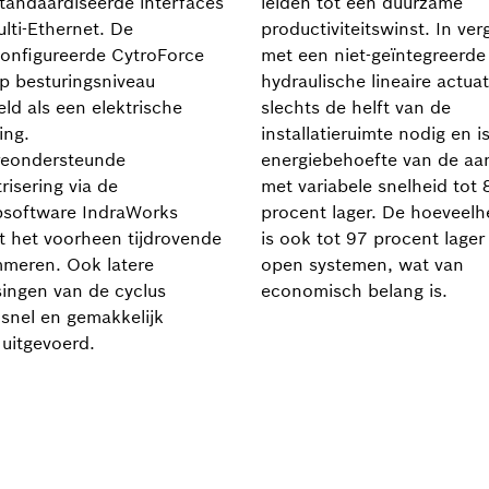
tandaardiseerde interfaces
leiden tot een duurzame
lti-Ethernet. De
productiviteitswinst. In verg
onfigureerde CytroForce
met een niet-geïntegreerde
p besturingsniveau
hydraulische lineaire actuat
ld als een elektrische
slechts de helft van de
ing.
installatieruimte nodig en i
reondersteunde
energiebehoefte van de aan
risering via de
met variabele snelheid tot 
software IndraWorks
procent lager. De hoeveelhe
t het voorheen tijdrovende
is ook tot 97 procent lager
meren. Ook latere
open systemen, wat van
ingen van de cyclus
economisch belang is.
snel en gemakkelijk
uitgevoerd.