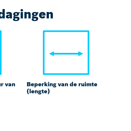
tdagingen
r van
Beperking van de ruimte
Er tr
(lengte)
schok
proce