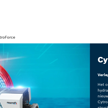
troForce
Cy
Verle
Het o
hydra
nieuw
Cytro
struc