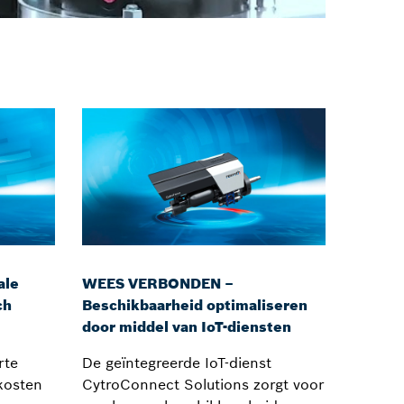
ale
WEES VERBONDEN –
ch
Beschikbaarheid optimaliseren
door middel van IoT-diensten
rte
De geïntegreerde IoT-dienst
 kosten
CytroConnect Solutions zorgt voor