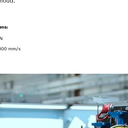
rhoud.
ens:
kN
 800 mm/s