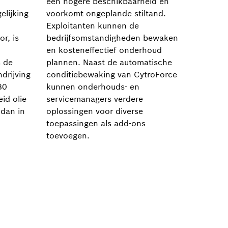
een hogere beschikbaarheid en
elijking
voorkomt ongeplande stiltand.
Exploitanten kunnen de
or, is
bedrijfsomstandigheden bewaken
en kosteneffectief onderhoud
s de
plannen. Naast de automatische
drijving
conditiebewaking van CytroForce
80
kunnen onderhouds- en
id olie
servicemanagers verdere
 dan in
oplossingen voor diverse
toepassingen als add-ons
toevoegen.