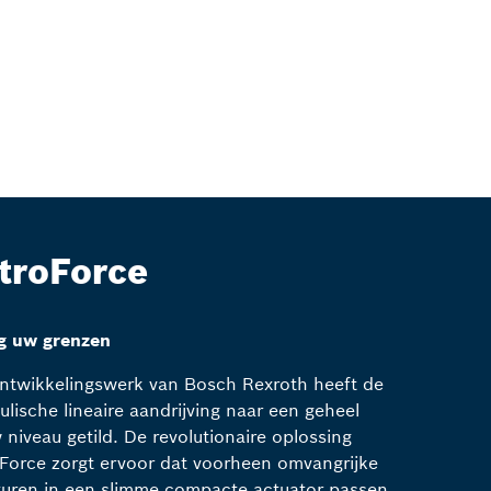
troForce
g uw grenzen
ntwikkelingswerk van Bosch Rexroth heeft de
ulische lineaire aandrijving naar een geheel
 niveau getild. De revolutionaire oplossing
Force zorgt ervoor dat voorheen omvangrijke
turen in een slimme compacte actuator passen.