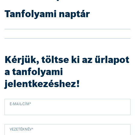
Tanfolyami naptár
Kérjük, töltse ki az űrlapot
a tanfolyami
jelentkezéshez!
E-MAIL-CÍM
*
VEZETÉKNÉV
*