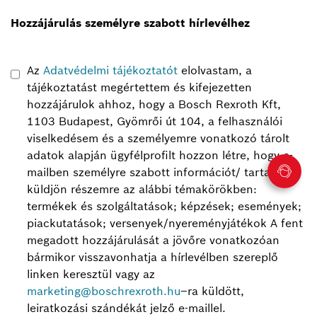
Hozzájárulás személyre szabott hírlevélhez
Az
Adatvédelmi tájékoztatót
elolvastam, a
tájékoztatást megértettem és kifejezetten
hozzájárulok ahhoz, hogy a Bosch Rexroth Kft,
1103 Budapest, Gyömrői út 104, a felhasználói
viselkedésem és a személyemre vonatkozó tárolt
adatok alapján ügyfélprofilt hozzon létre, hogy e-
mailben személyre szabott információt/ tartalmat
küldjön részemre az alábbi témakörökben:
termékek és szolgáltatások; képzések; események;
piackutatások; versenyek/nyereményjátékok
A fent
megadott hozzájárulását a jövőre vonatkozóan
bármikor visszavonhatja a hírlevélben szereplő
linken keresztül vagy az
marketing@boschrexroth.hu
–ra küldött,
leiratkozási szándékát jelző e-maillel.