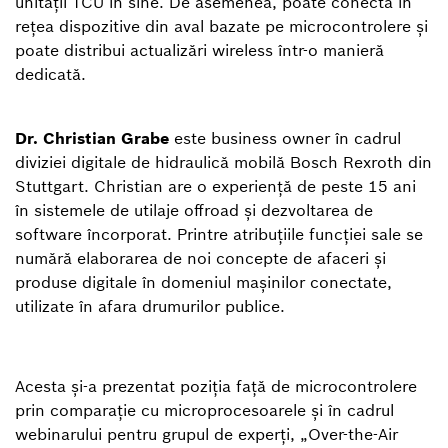
unității TCU în sine. De asemenea, poate conecta în
rețea dispozitive din aval bazate pe microcontrolere și
poate distribui actualizări wireless într-o manieră
dedicată.
Dr. Christian Grabe
este business owner în cadrul
diviziei digitale de hidraulică mobilă Bosch Rexroth din
Stuttgart. Christian are o experiență de peste 15 ani
în sistemele de utilaje offroad și dezvoltarea de
software încorporat. Printre atribuțiile funcției sale se
numără elaborarea de noi concepte de afaceri și
produse digitale în domeniul mașinilor conectate,
utilizate în afara drumurilor publice.
Acesta și-a prezentat poziția față de microcontrolere
prin comparație cu microprocesoarele și în cadrul
webinarului pentru grupul de experți, „Over-the-Air