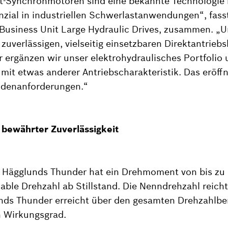
Synchronmotoren sind eine bekannte Technologie m
zial in industriellen Schwerlastanwendungen“, fasst
r Business Unit Large Hydraulic Drives, zusammen. „U
 zuverlässigen, vielseitig einsetzbaren Direktantrie
ergänzen wir unser elektrohydraulisches Portfolio 
mit etwas anderer Antriebscharakteristik. Das eröf
undenanforderungen.“
 bewährter Zuverlässigkeit
 Hägglunds Thunder hat ein Drehmoment von bis z
riable Drehzahl ab Stillstand. Die Nenndrehzahl reich
nds Thunder erreicht über den gesamten Drehzahlbe
 Wirkungsgrad.