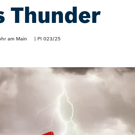
s Thunder
ohr am Main
| PI 023/25