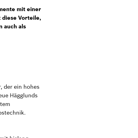
mente mit einer
 diese Vorteile,
 auch als
, der ein hohes
neue Hägglunds
item
bstechnik.