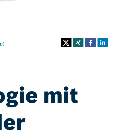
p)
gie mit
der