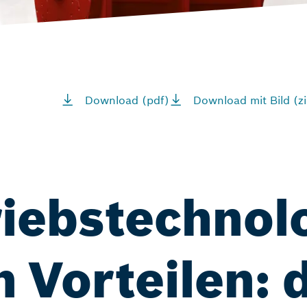
Download (pdf)
Download mit Bild (zi
iebstechnolo
 Vorteilen: 