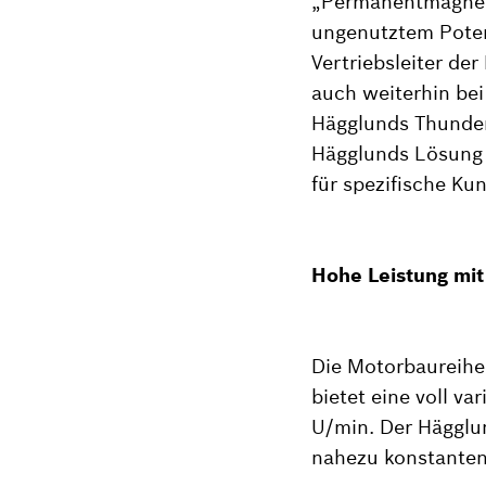
„Permanentmagnet-
ungenutztem Poten
Vertriebsleiter de
auch weiterhin bei
Hägglunds Thunder 
Hägglunds Lösung 
für spezifische K
Hohe Leistung mit
Die Motorbaureihe
bietet eine voll va
U/min. Der Hägglu
nahezu konstanten