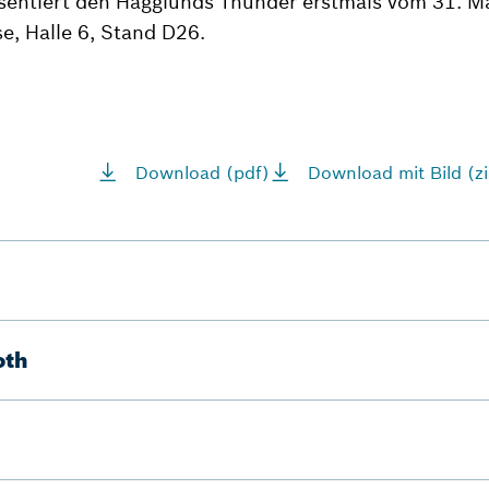
entiert den Hägglunds Thunder erstmals vom 31. März
e, Halle 6, Stand D26.
Download (pdf)
Download mit Bild (zi
oth