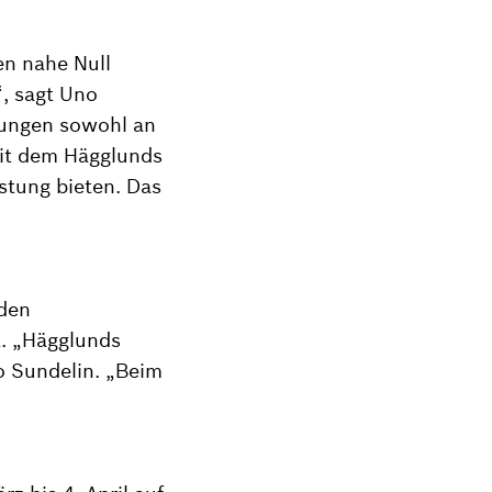
en nahe Null
“, sagt Uno
rungen sowohl an
mit dem Hägglunds
stung bieten. Das
iden
t. „Hägglunds
o Sundelin. „Beim