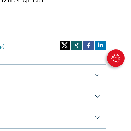
 bis 4. April auf
p)