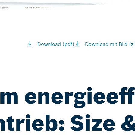
Download (pdf)
Download mit Bild (zi
um energieef
rieb: Size &