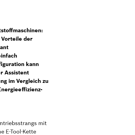
tstoffmaschinen:
Vorteile der
tant
einfach
figuration kann
r Assistent
ng im Vergleich zu
Energieeffizienz-
ntriebsstrangs mit
e E-Tool-Kette