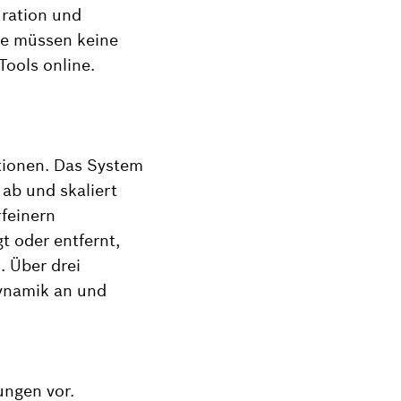
uration und
de müssen keine
Tools online.
tionen. Das System
ab und skaliert
rfeinern
 oder entfernt,
 Über drei
dynamik an und
ungen vor.