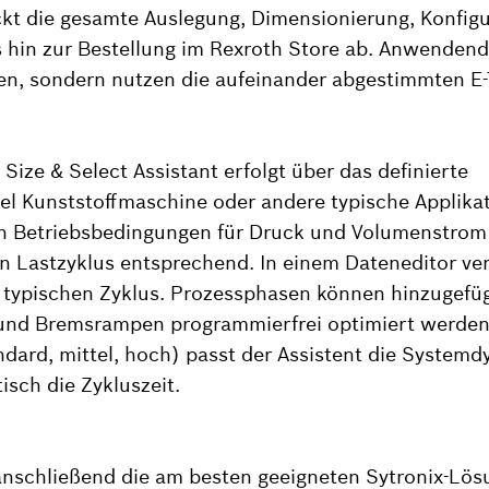
ckt die gesamte Auslegung, Dimensionierung, Konfig
s hin zur Bestellung im Rexroth Store ab. Anwenden
ren, sondern nutzen die aufeinander abgestimmten E-
 Size & Select Assistant erfolgt über das definierte
l Kunststoffmaschine oder andere typische Applika
en Betriebsbedingungen für Druck und Volumenstrom 
n Lastzyklus entsprechend. In einem Dateneditor ve
 typischen Zyklus. Prozessphasen können hinzugefügt
und Bremsrampen programmierfrei optimiert werden.
ndard, mittel, hoch) passt der Assistent die System
sch die Zykluszeit.
anschließend die am besten geeigneten Sytronix-Lös