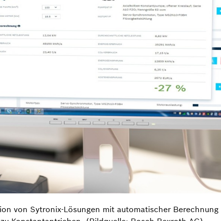
tion von Sytronix-Lösungen mit automatischer Berechnung d
 zu Konstantantrieben. (Bildquelle: Bosch Rexroth AG)