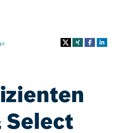
p)
fizienten
 Select