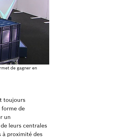
ermet de gagner en
t toujours
s forme de
er un
de leurs centrales
 à proximité des