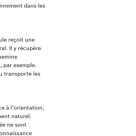
onnement dans les
le reçoit une
al. Il y récupère
chemine
, par exemple.
u transporte les
e à l’orientation,
ent naturel.
ée ne sont
econnaissance