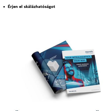
Érjen el skálázhatóságot