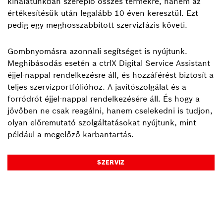
kínálatunkban szereplő összes termékre, hanem az
értékesítésük után legalább 10 éven keresztül. Ezt
pedig egy meghosszabbított szervizfázis követi.
Gombnyomásra azonnali segítséget is nyújtunk.
Meghibásodás esetén a ctrlX Digital Service Assistant
éjjel-nappal rendelkezésre áll, és hozzáférést biztosít a
teljes szervizportfólióhoz. A javítószolgálat és a
forródrót éjjel-nappal rendelkezésére áll. És hogy a
jövőben ne csak reagálni, hanem cselekedni is tudjon,
olyan előremutató szolgáltatásokat nyújtunk, mint
például a megelőző karbantartás.
SZERVIZ