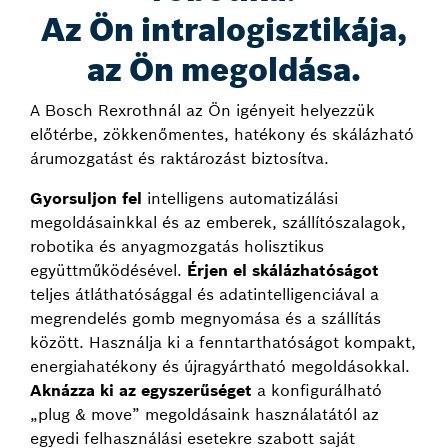
Az Ön intralogisztikája,
az Ön megoldása.
A Bosch Rexrothnál az Ön igényeit helyezzük
előtérbe, zökkenőmentes, hatékony és skálázható
árumozgatást és raktározást biztosítva.
Gyorsuljon fel
intelligens automatizálási
megoldásainkkal és az emberek, szállítószalagok,
robotika és anyagmozgatás holisztikus
együttműködésével.
Érjen el skálázhatóságot
teljes átláthatósággal és adatintelligenciával a
megrendelés gomb megnyomása és a szállítás
között. Használja ki a fenntarthatóságot kompakt,
energiahatékony és újragyártható megoldásokkal.
Aknázza ki az egyszerűséget
a konfigurálható
„plug & move” megoldásaink használatától az
egyedi felhasználási esetekre szabott saját