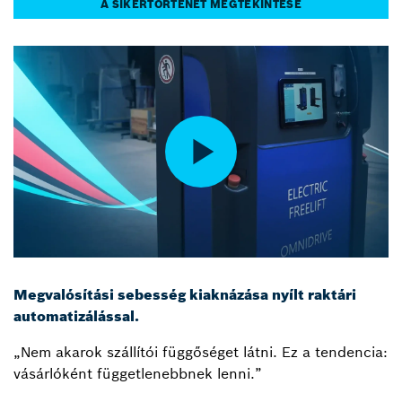
A SIKERTÖRTÉNET MEGTEKINTÉSE
Megvalósítási sebesség kiaknázása nyílt raktári
automatizálással.
„Nem akarok szállítói függőséget látni. Ez a tendencia:
vásárlóként függetlenebbnek lenni.”