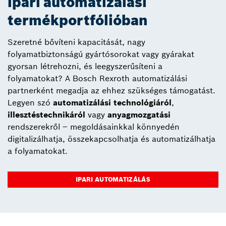
ipari automatizálási
termékportfólióban
Szeretné bővíteni kapacitását, nagy
folyamatbiztonságú gyártósorokat vagy gyárakat
gyorsan létrehozni, és leegyszerűsíteni a
folyamatokat? A Bosch Rexroth automatizálási
partnerként megadja az ehhez szükséges támogatást.
Legyen szó
automatizálási technológiáról
,
illesztéstechnikáról
vagy
anyagmozgatási
rendszerekről – megoldásainkkal könnyedén
digitalizálhatja, összekapcsolhatja és automatizálhatja
a folyamatokat.
IPARI AUTOMATIZÁLÁS