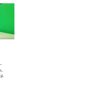
–
o,
ji.