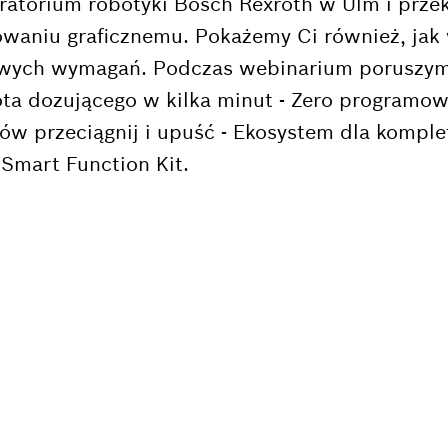
ratorium robotyki Bosch Rexroth w Ulm i przekon
owaniu graficznemu. Pokażemy Ci również, ja
wych wymagań. Podczas webinarium poruszymy 
ta dozującego w kilka minut - Zero programowa
 przeciągnij i upuść - Ekosystem dla komple
 Smart Function Kit.