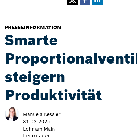
PRESSEINFORMATION
Smarte
Proportionalventi
steigern
Produktivität
Manuela Kessler
31.03.2025
Lohr am Main
| PI 017/24