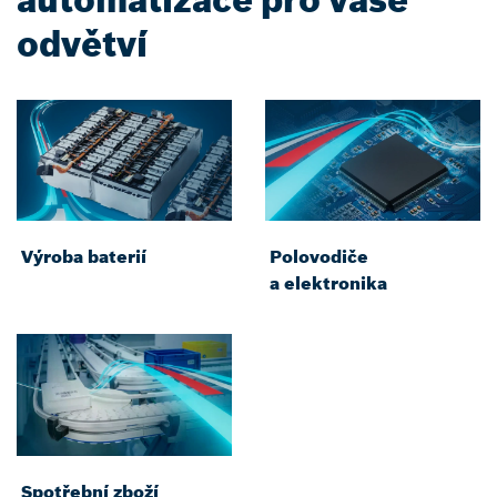
automatizace pro vaše
odvětví
Výroba baterií
Polovodiče
a elektronika
Spotřební zboží