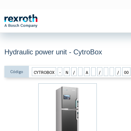
Hydraulic power unit - CytroBox
Código
CYTROBOX
-
N
/
A
/
/
00