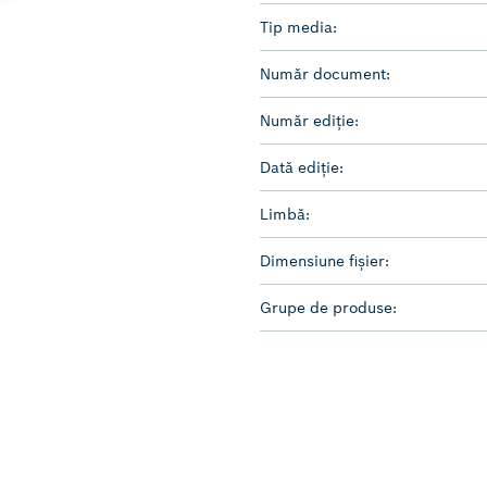
Tip media:
Număr document:
Număr ediție:
Dată ediție:
Limbă:
Dimensiune fișier:
Grupe de produse: