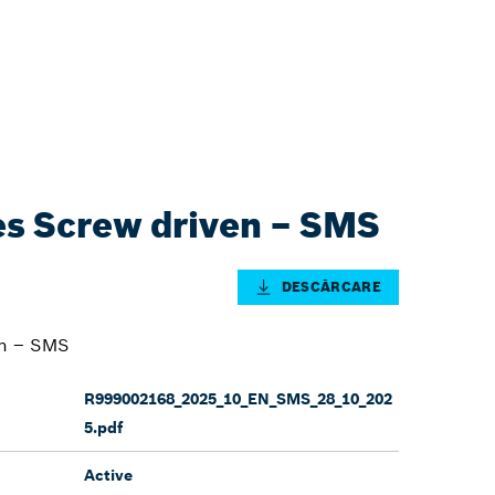
s Screw driven – SMS
DESCĂRCARE
en – SMS
R999002168_2025_10_EN_SMS_28_10_202
5.pdf
Active