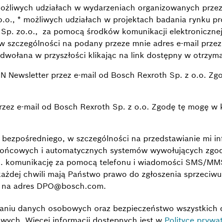
 możliwych udziałach w wydarzeniach organizowanych przez
.o., * możliwych udziałach w projektach badania rynku pr
p. zo.o., za pomocą środków komunikacji elektronicznej 
, w szczególności na podany przeze mnie adres e-mail prze
dwołana w przyszłości klikając na link dostępny w otrzy
ez e-mail od Bosch Rexroth Sp. z o.o. Zgodę tę mogę w ka
ezpośredniego, w szczególności na przedstawianie mi in
końcowych i automatycznych systemów wywołujących zgodnie
in. komunikację za pomocą telefonu i wiadomości SMS/M
 każdej chwili mają Państwo prawo do zgłoszenia sprzeci
la na adres DPO@bosch.com.
aniu danych osobowych oraz bezpieczeństwo wszystkich 
wych. Więcej informacji dostępnych jest w
Polityce prywa