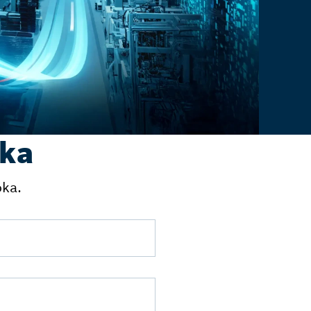
oka
oka.