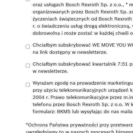
oraz usługach Bosch Rexroth Sp. z o.o., *
organizowanych przez Bosch Rexroth Sp. zo
życzeniach świątecznych od Bosch Rexroth S
r. o świadczeniu usług drogą elektroniczną
dobrowolna i może zostać w każdej chwili o
Chciałbym subskrybować WE MOVE YOU WIN Newsletter przez e-mail od Bosch Rexroth Sp. z o.o. Zgodę tę mogę w każdej chwili odwołać klikając
na link dostępny w newsletterze.
Chciałbym subskrybować kwartalnik 7:51 prz
w newsletterze.
Wyrażam zgodę na prowadzenie marketingu b
przy użyciu telekomunikacyjnych urządzeń 
2004 r. Prawo telekomunikacyjne przez m.
telefonu przez Bosch Rexroth Sp. z o.o. W
formularz: BKMS lub wysyłając do nas mai
*Ochrona Państwa prywatności przy przetwarz
uwzględniamy to w naszych procesach bizneso