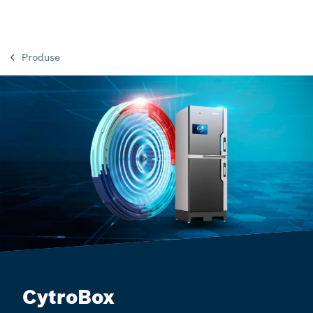
Produse
CytroBox