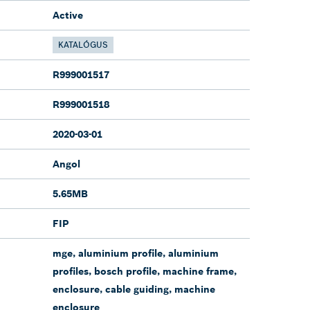
Active
KATALÓGUS
R999001517
R999001518
2020-03-01
Angol
5.65MB
FIP
mge, aluminium profile, aluminium
profiles, bosch profile, machine frame,
enclosure, cable guiding, machine
enclosure