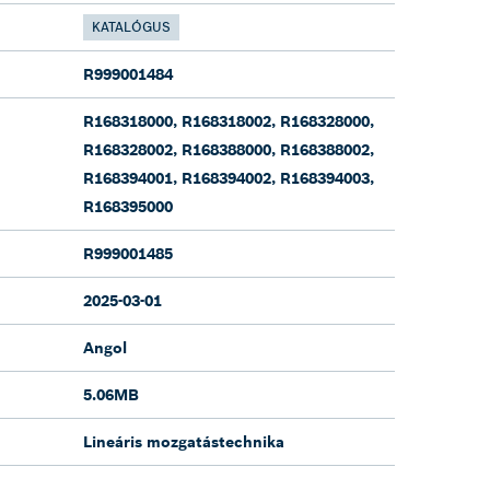
KATALÓGUS
R999001484
R168318000, R168318002, R168328000,
R168328002, R168388000, R168388002,
R168394001, R168394002, R168394003,
R168395000
R999001485
2025-03-01
Angol
5.06MB
Lineáris mozgatástechnika