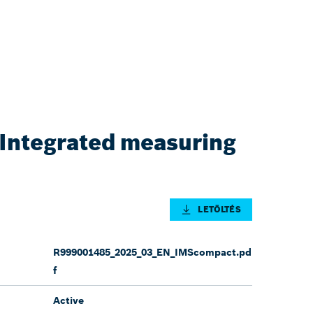
Integrated measuring
LETÖLTÉS
R999001485_2025_03_EN_IMScompact.pd
f
Active